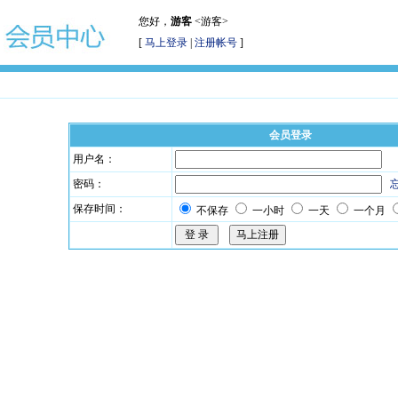
您好，
游客
<游客>
[
马上登录
|
注册帐号
]
会员登录
用户名：
密码：
保存时间：
不保存
一小时
一天
一个月